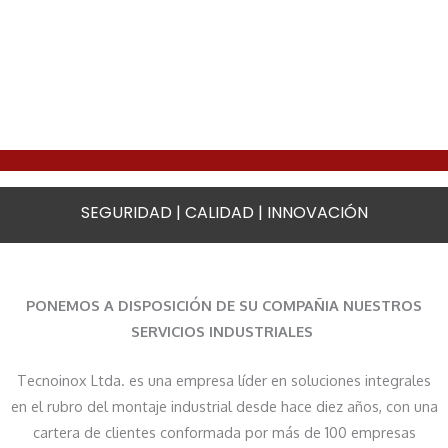
C
d
i
i
I
e
s
m
S
c
t
p
I
o
r
l
Ó
r
o
e
N
t
s
m
Y
e
e
e
C
y
g
n
O
s
u
t
M
o
SEGURIDAD | CALIDAD | INNOVACIÓN
r
a
P
l
o
c
R
d
y
i
O
a
e
ó
M
d
f
n
PONEMOS A DISPOSICIÓN DE SU COMPAÑIA NUESTROS
I
u
i
e
S
SERVICIOS INDUSTRIALES
r
c
f
O
a
i
e
E
p
Tecnoinox Ltda. es una empresa líder en soluciones integrales
e
c
N
r
en el rubro del montaje industrial desde hace diez años, con una
n
t
C
e
cartera de clientes conformada por más de 100 empresas
t
i
A
c