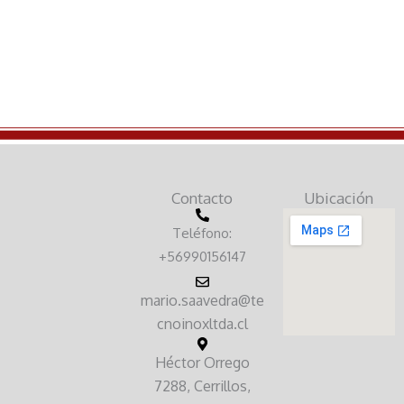
Contacto
Ubicación
Teléfono:
+56990156147
mario.saavedra@te
cnoinoxltda.cl
Héctor Orrego
7288, Cerrillos,