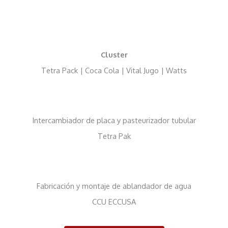
r
t
n
á
VER
o
VER
n
MÁS
MÁS
s
d
i
a
Cluster
n
r
d
Tetra Pack | Coca Cola | Vital Jugo | Watts
e
u
s
s
d
t
e
r
s
Intercambiador de placa y pasteurizador tubular
i
e
a
Tetra Pak
g
l
u
e
r
s
i
d
Fabricación y montaje de ablandador de agua
a
VER
CCU ECCUSA
d
MÁS
y