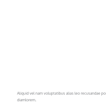
 quas eligendi, tempore
Aliquid vel nam voluptatibus alias leo recusandae po
diamlorem
.